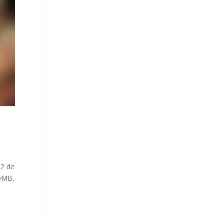
12 de
 OMB,