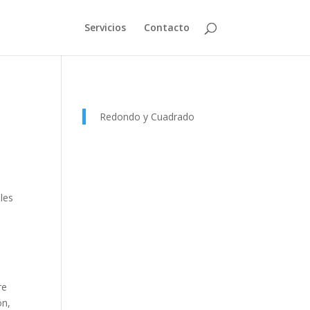
Servicios
Contacto
Redondo y Cuadrado
les
e
re
ón,