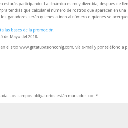
ya estarás participando. La dinámica es muy divertida, después de lle
ompra tendrás que calcular el número de rostros que aparecen en una
 los ganadores serán quienes atinen al número o quienes se acerque
ta las bases de la promoción
.
15 de Mayo del 2018.
 el sitio www.gritatupasionconlg.com, vía e-mail y por teléfono a pa
cada.
Los campos obligatorios están marcados con
*