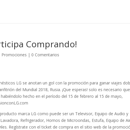
articipa Comprando!
,
Promociones
|
0 Comentarios
omésticos LG se anotan un gol con la promoción para ganar viajes dob
nfitrión del Mundial 2018, Rusia. ¡Que esperas! solo es necesario qu
abiéndolo hecho en el período del 15 de febrero al 15 de mayo,
pasionconLG.com
producto marca LG como puede ser un Televisor, Equipo de Audio y
, Lavadora, Refrigerador, Hornos de Microondas, Estufa, Equipo de Ai
les. Regístrate con el ticket de compra en el sitio web de la promoci