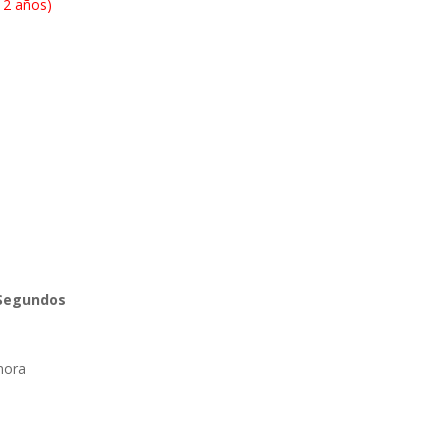
12 años)
Segundos
nora