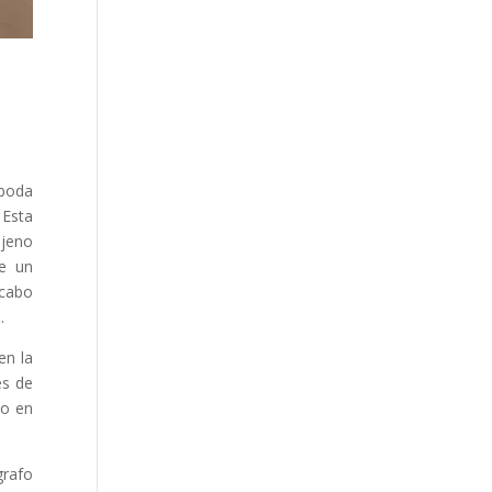
 boda
 Esta
ajeno
de un
 cabo
.
en la
es de
 o en
grafo