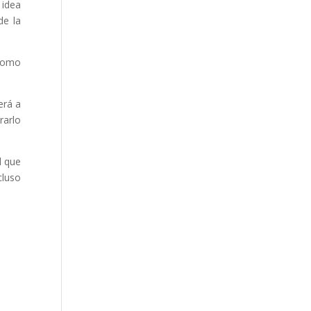
 idea
de la
 como
erá a
rarlo
l que
cluso