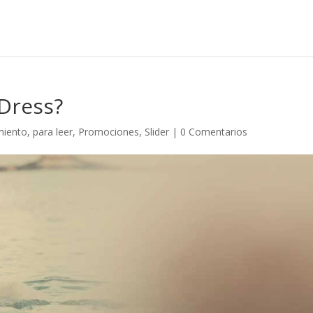
 Dress?
miento
,
para leer
,
Promociones
,
Slider
|
0 Comentarios