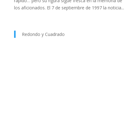
rápido… pero su figura sigue fresca en la memoria de
los aficionados. El 7 de septiembre de 1997 la noticia...
Redondo y Cuadrado