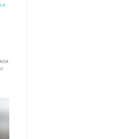
 NADA
ho